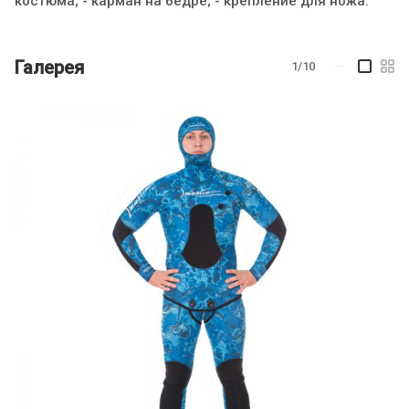
костюма; - карман на бедре; - крепление для ножа.
Галерея
1/10
—