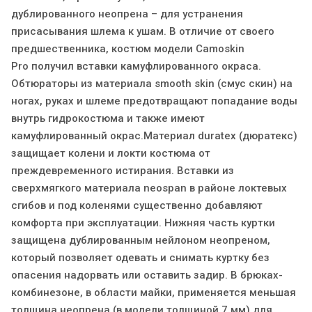
дублированного неопрена – для устранения
присасывания шлема к ушам. В отличие от своего
предшественника, костюм модели Camoskin
Pro получил вставки камуфлированного окраса.
Обтюраторы из материала smooth skin (смус скин) на
ногах, руках и шлеме предотвращают попадание воды
внутрь гидрокостюма и также имеют
камуфлированный окрас.Материал duratex (дюратекс)
защищает колени и локти костюма от
преждевременного истирания. Вставки из
сверхмягкого материала neospan в районе локтевых
сгибов и под коленями существенно добавляют
комфорта при эксплуатации. Нижняя часть куртки
защищена дублированным нейлоном неопреном,
который позволяет одевать и снимать куртку без
опасения надорвать или оставить задир. В брюках-
комбинезоне, в области майки, применяется меньшая
толщина неопрена (в модели толщиной 7 мм) для