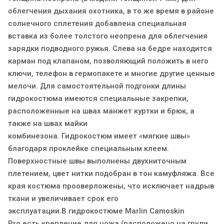
облегчения дыхания охотника, в то же время в районе
солнечного сплетения добавлена специальная
вставка из более толстого неопрена для облегчения
зарядки подводного ружья. Слева на бедре находится
карман под клапаном, позволяющий положить в него
ключи, телефон в гермопакете и многие другие ценные
мелочи. Для самостоятельной подгонки длины
гидрокостюма имеются специальные закрепки,
расположенные на швах манжет куртки и брюк, а
также на швах майки
комбинезона. Гидрокостюм имеет «мягкие швы»
благодаря проклейке специальным клеем.
Поверхностные швы выполнены двухниточным
плетением, цвет нитки подобран в тон камуфляжа. Все
края костюма прооверложены, что исключает надрыв
ткани и увеличивает срок его
эксплуатации.В гидрокостюме Marlin Camoskin
Pro есть крепление для ножа (расположено на груди,