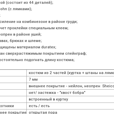
ой (состоит из 44 деталей);
John (с лямками);
;
силение на комбинезоне в районе груди;
 счет проклейки специальным клеем;
еопрен в районе ушей;
авах, брюках и шлеме;
защищены материалом duratex;
ван сверхрастяжимым покрытием спейнграф;
остоятельно подогнать длину костюма;
костюм из 2 частей (куртка + штаны на лямк
7 мм
внешнее покрытие - нейлон, неопрен Shei
нет/ застежка - "хвост бобра"
встроенный в куртку
котники
есть / есть
ннее покрытие
открытая пора