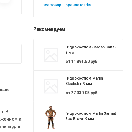
Все товары бренда Marlin
Рекомендуем
Гидрокостюм Sargan Калан
9 мм
от
11 891.50 руб.
Гидрокостюм Marlin
Blackskin 9 мм
ольше
от
27 030.03 руб.
n. В
Гидрокостюм Marlin Sarmat
иженном к
Eco Brown 9 мм
етным для