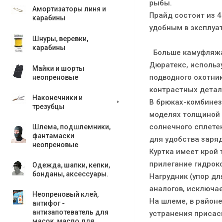
рыбы.
Амортизаторы линя и
Прайд состоит из 
карабины
удобным в эксплуа
Шнуры, веревки,
карабины
Больше камуфляжа
Дюратекс, использу
Майки и шорты
подводного охотник
неопреновые
контрастных детал
Наконечники и
В брюках-комбинез
трезубцы
моделях толщиной 7
солнечного сплете
Шлема, подшлемники,
фантамаски
для удобства заря
неопреновые
Куртка имеет крой
прилегание гидрок
Одежда, шапки, кепки,
бонданы, аксесcуары.
Нагрудник (упор дл
аналогов, исключа
Неопреновый клей,
На шлеме, в районе
антифог -
антизапотеватель для
устранения присас
масок, масло для