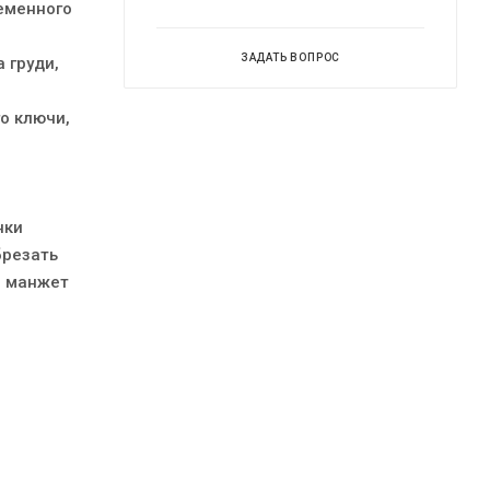
еменного
ЗАДАТЬ ВОПРОС
 груди,
о ключи,
нки
брезать
и манжет