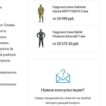
и
Гидрокостюм Salvimar
Garda KRYPTONITE 5 мм
от
29 990 руб.
е Олива.
вать
Гидрокостюм Marlin
Phantom Emerald 7 мм
рных
тника.
от
20 272.52 руб.
рена (в
 в районе
опрена
симальное
иклеенных
Нужна консультация?
Наши специалисты ответят на любой
интересующий вопрос