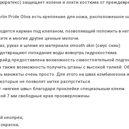
(дюратекс) защищает колени и локти костюма от преждевр
lin Pride Oliva есть крепление для ножа, расположенное на
ходится карман под клапаном, позволяющий положить в нег
кете и многие другие ценные мелочи.
х, руках и шлеме из материала smooth skin (смус скин)
дотвращают попадание воды вовнутрь гидрокостюма.
райд предоставлена возможность самостоятельной подго
 а также возможность получить штаны с высокой талией. О
ть манжеты очень просто. Для этого на швах комбинезона 
 которые не позволят нитке распуститься.
 «мягкие швы» благодаря проклейке специальным клеем.
ой 7 мм свободные края прооверложены.
ый неопрен;
 окраска;