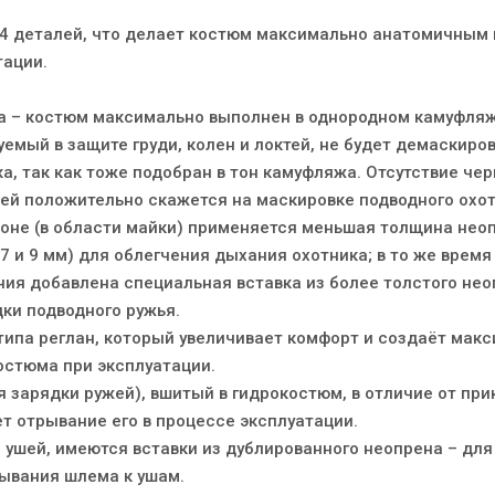
44 деталей, что делает костюм максимально анатомичным 
тации.
 – костюм максимально выполнен в однородном камуфляж
емый в защите груди, колен и локтей, не будет демаскиро
а, так как тоже подобран в тон камуфляжа. Отсутствие че
ей положительно скажется на маскировке подводного охо
оне (в области майки) применяется меньшая толщина неоп
 и 9 мм) для облегчения дыхания охотника; в то же время
ния добавлена специальная вставка из более толстого не
дки подводного ружья.
 типа реглан, который увеличивает комфорт и создаёт мак
остюма при эксплуатации.
я зарядки ружей), вшитый в гидрокостюм, в отличие от пр
ет отрывание его в процессе эксплуатации.
 ушей, имеются вставки из дублированного неопрена – для
ывания шлема к ушам.