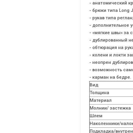
- анатомический кр
- брюки типа Long 
- рукав типа реглан
- дополнительное у
- «мягкие швы» за
- дублированный н
- обтюрация на рук
- колени и локти 
- неопрен дублиро
- возможность сам
- карман на бедре.
Вид
Толщина
Материал
Молнии/ застежка
Шлем
Наколенники/нало
Подкладка/внутре