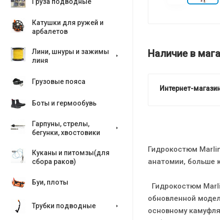
Груза подводные
Катушки для ружей и
арбалетов
Наличие в мага
Лини, шнуры и зажимы
линя
Грузовые пояса
Интернет-магазин
Боты и гермообувь
Гарпуны, стрелы,
бегунки, хвостовики
Гидрокостюм Marlin
Куканы и питомзы(для
анатомии, больше 
сбора раков)
Буи, плоты
Гидрокостюм Marlin
обновленной модел
Трубки подводные
основному камуфля