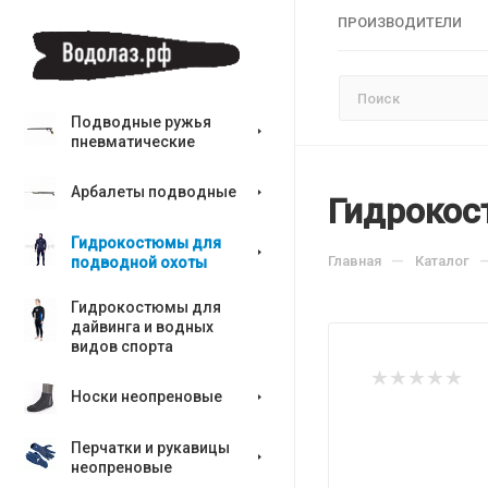
ПРОИЗВОДИТЕЛИ
Подводные ружья
пневматические
Арбалеты подводные
Гидрокост
Гидрокостюмы для
—
Главная
Каталог
подводной охоты
Гидрокостюмы для
дайвинга и водных
видов спорта
Носки неопреновые
Перчатки и рукавицы
неопреновые