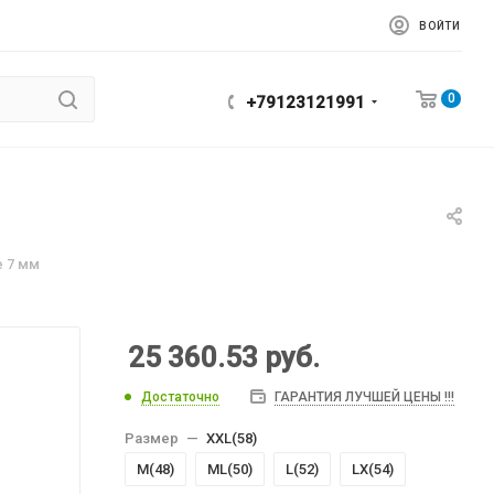
ВОЙТИ
0
+79123121991
e 7 мм
25 360.53
руб.
Достаточно
ГАРАНТИЯ ЛУЧШЕЙ ЦЕНЫ !!!
Размер
—
XXL(58)
M(48)
МL(50)
L(52)
LХ(54)