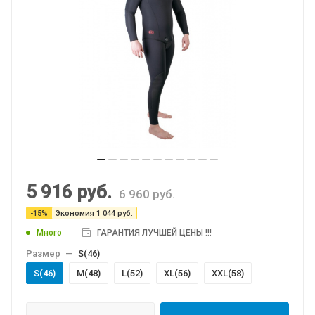
5 916
руб.
6 960
руб.
-
15
%
Экономия
1 044
руб.
Много
ГАРАНТИЯ ЛУЧШЕЙ ЦЕНЫ !!!
Размер
—
S(46)
S(46)
M(48)
L(52)
XL(56)
XXL(58)