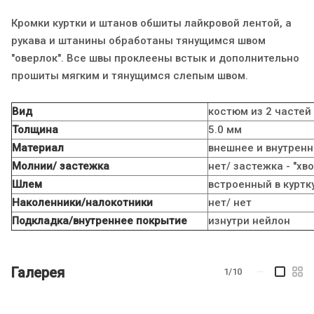
Кромки куртки и штанов обшиты лайкровой лентой, а
рукава и штанины обработаны тянущимся швом
"оверлок". Все швы проклеены встык и дополнительно
прошиты мягким и тянущимся слепым швом.
Вид
костюм из 2 частей
Толщина
5.0 мм
Материал
внешнее и внутрен
Молнии/ застежка
нет/ застежка - "хв
Шлем
встроенный в куртк
Наколенники/налокотники
нет/ нет
Подкладка/внутреннее покрытие
изнутри нейлон
Галерея
1/10
—