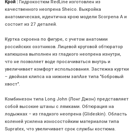
Крой :
Гидрокостюм RedLine изготовлен из
качественного неопрена Sheico. Выкройка
анатомическая, идентична крою модели Scorpena A и
состоит из 27 деталей.
Куртка скроена по фигуре, с учетом анатомии
российских охотников. Лицевой круговой обтюратор
капюшона выполнен из гладкого неопрена изнутри,
что не позволяет воде просачиваться внутрь и
увеличивает комфорт использования. Застежка куртки
– двойная клипса на нижнем запАхе типа "бобровый
хвост".
Комбинезон типа Long John (Лонг Джон) представляет
собой высокие штаны с лямками. Обтюрация на
лодыжках – из гладкого неопрена (Glideskin). Область
коленей усилена износостойким материалом типа
Supratex, что увеличивает срок службы костюма.