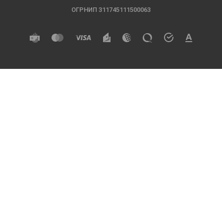
ОГРНИП 311745111500063