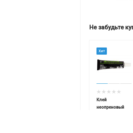
Не забудьте ку
Хит
Клей
неопреновый
Salvimar
Много
Арт.: 400600