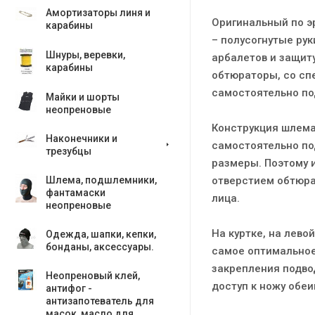
Амортизаторы линя и
Оригинальный по э
карабины
– полусогнутые рук
Шнуры, веревки,
арбалетов и защиту
карабины
обтюраторы, со сп
самостоятельно под
Майки и шорты
неопреновые
Конструкция шлема
Наконечники и
самостоятельно по
трезубцы
размеры. Поэтому 
отверстием обтюра
Шлема, подшлемники,
фантамаски
лица.
неопреновые
На куртке, на лево
Одежда, шапки, кепки,
бонданы, аксесcуары.
самое оптимальное,
закрепления подво
Неопреновый клей,
доступ к ножу обеи
антифог -
антизапотеватель для
масок, масло для