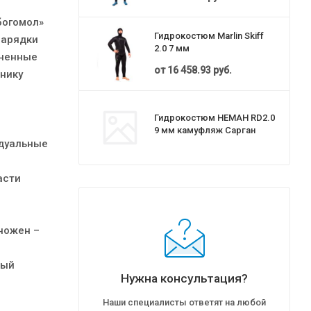
богомол»
Гидрокостюм Marlin Skiff
зарядки
2.0 7 мм
иненные
от
16 458.93 руб.
нику
Гидрокостюм НЕМАН RD2.0
9 мм камуфляж Сарган
идуальные
асти
 ножен –
рый
Нужна консультация?
Наши специалисты ответят на любой