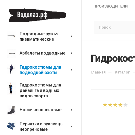
ПРОИЗВОДИТЕЛИ
Подводные ружья
пневматические
Арбалеты подводные
Гидрокос
Гидрокостюмы для
—
Главная
Каталог
подводной охоты
Гидрокостюмы для
дайвинга и водных
видов спорта
Носки неопреновые
Перчатки и рукавицы
неопреновые