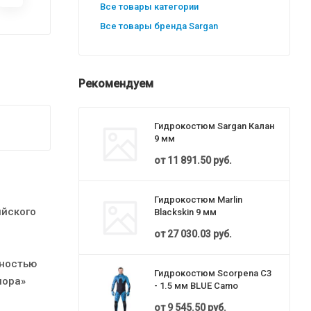
Все товары категории
Все товары бренда Sargan
Рекомендуем
Гидрокостюм Sargan Калан
9 мм
от
11 891.50 руб.
Гидрокостюм Marlin
ийского
Blackskin 9 мм
от
27 030.03 руб.
лностью
Гидрокостюм Scorpena C3
пора»
- 1.5 мм BLUE Camo
от
9 545.50 руб.