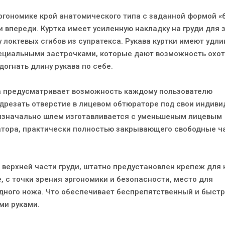
ргономике крой анатомического типа с заданной формой «
и впереди. Куртка имеет усиленную накладку на груди для 
 локтевых сгибов из супратекса. Рукава куртки имеют удл
ециальными застрочками, которые дают возможность охот
огнать длину рукава по себе.
 предусматривает возможность каждому пользователю
дрезать отверстие в лицевом обтюраторе под свои индив
изначально шлем изготавливается с уменьшеным лицевым
тора, практически полностью закрывающего свободные ч
й верхней части груди, штатно предустановлен крепеж для
 с точки зрения эргономики и безопасности, место для
дного ножа. Что обеспечивает беспрепятственный и быст
ми руками.