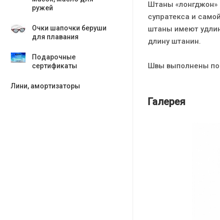
Штаны «лонгджон» 
ружей
супратекса и само
Очки шапочки беруши
штаны имеют удлин
для плавания
длину штанин.
Подарочные
Швы выполнены по т
сертификаты
Лини, амортизаторы
Галерея