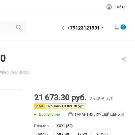
ВОЙТИ
0
+79123121991
.0
лкер 7мм RD2.0
21 673.30
руб.
25 498
руб.
-
15
%
Экономия
3 824.70
руб.
Достаточно
ГАРАНТИЯ ЛУЧШЕЙ ЦЕНЫ !!!
Размер
—
XXXL(60)
M(48)
МL(50)
L(52)
XL(56)