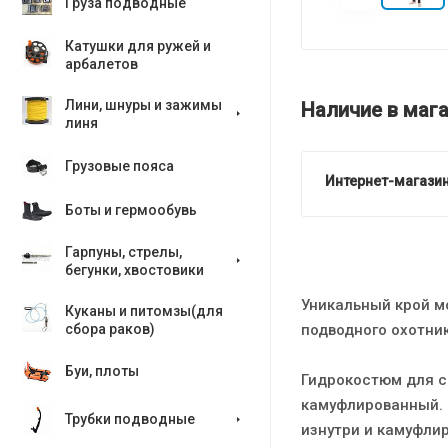
Груза подводные
Катушки для ружей и
арбалетов
Лини, шнуры и зажимы
Наличие в мага
линя
Грузовые пояса
Интернет-магазин
Боты и гермообувь
Гарпуны, стрелы,
бегунки, хвостовики
Уникальный крой м
Куканы и питомзы(для
подводного охотни
сбора раков)
Буи, плоты
Гидрокостюм для с
камуфлированный. 
Трубки подводные
изнутри и камуфли