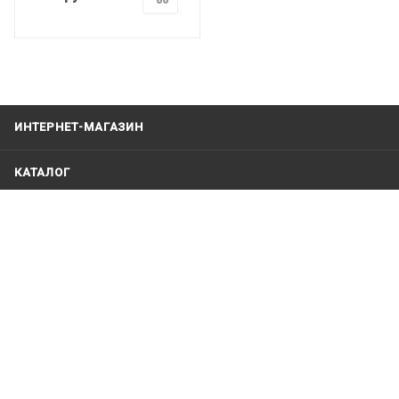
ИНТЕРНЕТ-МАГАЗИН
КАТАЛОГ
ПРОИЗВОДИТЕЛИ
КОМАНДА ВОДОЛАЗ.РФ
КОМПАНИЯ
ИНФОРМАЦИЯ
+79123121991