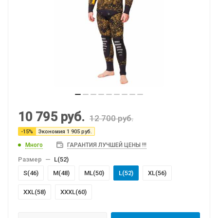
10 795
руб.
12 700
руб.
-
15
%
Экономия
1 905
руб.
Много
ГАРАНТИЯ ЛУЧШЕЙ ЦЕНЫ !!!
Размер
—
L(52)
S(46)
M(48)
МL(50)
L(52)
XL(56)
XXL(58)
XXXL(60)