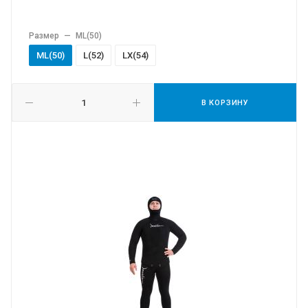
Размер
—
МL(50)
МL(50)
L(52)
LХ(54)
В КОРЗИНУ