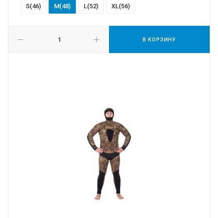
S(46)
M(48)
L(52)
XL(56)
В КОРЗИНУ