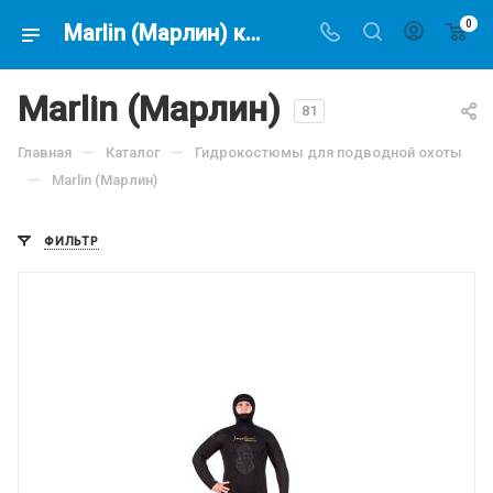
0
Marlin (Марлин) купить в магазине подводной охоты - Водолаз.РФ -
Marlin (Марлин)
81
—
—
Главная
Каталог
Гидрокостюмы для подводной охоты
—
Marlin (Марлин)
ФИЛЬТР