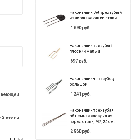
Наконечник Jet трехзубый
из нержавеющей стали
1 690
руб.
Наконечник трезубый
плоский малый
697
руб.
Наконечник-пятизубец
большой
1 241
руб.
жавеющей
Наконечник трехзубая
объемная насадка из
ей стали.
нерж. стали, М7, 24 см.
2 960
руб.