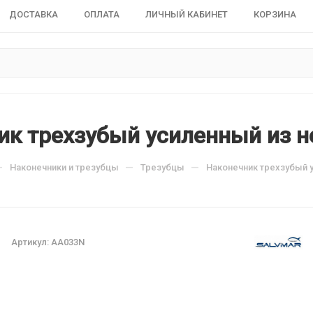
ДОСТАВКА
ОПЛАТА
ЛИЧНЫЙ КАБИНЕТ
КОРЗИНА
ик трехзубый усиленный из 
—
—
—
Наконечники и трезубцы
Трезубцы
Наконечник трехзубый 
Артикул:
AA033N