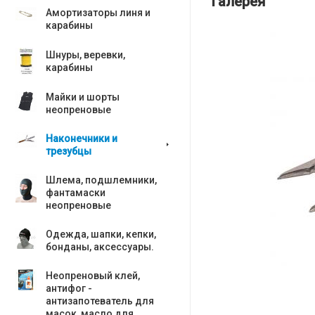
Галерея
Амортизаторы линя и
карабины
Шнуры, веревки,
карабины
Майки и шорты
неопреновые
Наконечники и
трезубцы
Шлема, подшлемники,
фантамаски
неопреновые
Одежда, шапки, кепки,
бонданы, аксесcуары.
Неопреновый клей,
антифог -
антизапотеватель для
масок, масло для