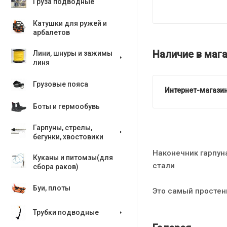
Груза подводные
Катушки для ружей и
арбалетов
Наличие в мага
Лини, шнуры и зажимы
линя
Грузовые пояса
Интернет-магазин
Боты и гермообувь
Гарпуны, стрелы,
бегунки, хвостовики
Наконечник гарпун
Куканы и питомзы(для
стали
сбора раков)
Буи, плоты
Это самый простень
Трубки подводные