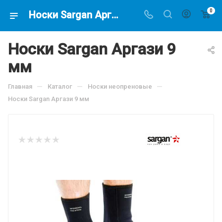
0
Носки Sargan Аргази 9 мм , по цене 2845.8 руб, купить в интернет-магазине подводной охоты Водолаз.РФ в Москве. -
Носки Sargan Аргази 9
мм
—
—
—
Главная
Каталог
Носки неопреновые
Носки Sargan Аргази 9 мм