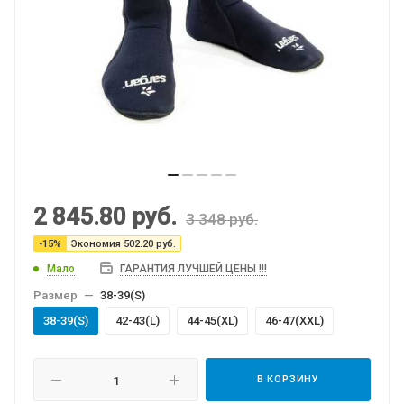
2 845.80
руб.
3 348
руб.
-
15
%
Экономия
502.20
руб.
Мало
ГАРАНТИЯ ЛУЧШЕЙ ЦЕНЫ !!!
Размер
—
38-39(S)
38-39(S)
42-43(L)
44-45(XL)
46-47(XXL)
В КОРЗИНУ