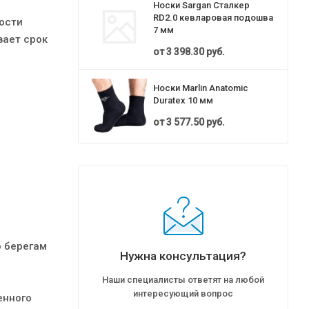
Носки Sargan Cталкер
RD2.0 кевларовая подошва
ости
7 мм
вает срок
от
3 398.30 руб.
Носки Marlin Anatomic
Duratex 10 мм
от
3 577.50 руб.
 берегам
Нужна консультация?
Наши специалисты ответят на любой
интересующий вопрос
енного