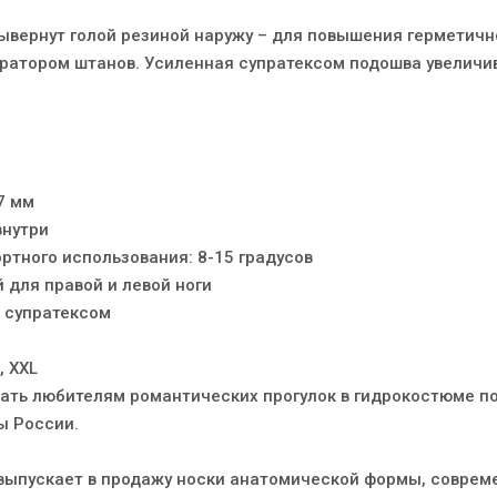
ывернут голой резиной наружу – для повышения герметичн
ратором штанов. Усиленная супратексом подошва увеличи
7 мм
внутри
ртного использования: 8-15 градусов
 для правой и левой ноги
 супратексом
, XXL
ть любителям романтических прогулок в гидрокостюме по
ы России.
ыпускает в продажу носки анатомической формы, соврем