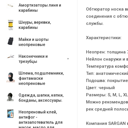
Амортизаторы линя и
Обтюратор носка в
карабины
соединения с обтю
Шнуры, веревки,
службы.
карабины
Характеристики:
Майки и шорты
неопреновые
Неопрен: толщина 
Наконечники и
Нейлон снаружи и 
трезубцы
Температура комфо
Тип: анатомический
Шлема, подшлемники,
фантамаски
Подошва: покрытие
неопреновые
Цвет: черный
Размеры: S, M, L, XL
Одежда, шапки, кепки,
бонданы, аксесcуары.
Можно рекомендова
рек средней полос
Неопреновый клей,
антифог -
антизапотеватель для
Компания SARGAN в
масок, масло для