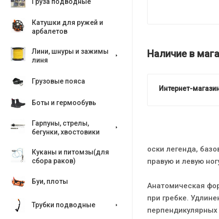
Груза подводные
Катушки для ружей и
арбалетов
Лини, шнуры и зажимы
Наличие в мага
линя
Грузовые пояса
Интернет-магазин
Боты и гермообувь
Гарпуны, стрелы,
бегунки, хвостовики
оски легенда, баз
Куканы и питомзы(для
правую и левую ног
сбора раков)
Буи, плоты
Анатомическая фор
при гребке. Удлине
Трубки подводные
перпендикулярных 