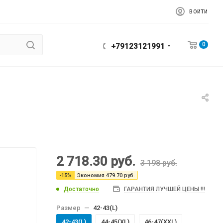
ВОЙТИ
0
+79123121991
2 718.30
руб.
3 198
руб.
-
15
%
Экономия
479.70
руб.
Достаточно
ГАРАНТИЯ ЛУЧШЕЙ ЦЕНЫ !!!
Размер
—
42-43(L)
42-43(L)
44-45(XL)
46-47(XXL)