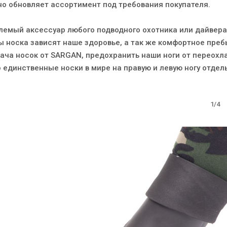
но обновляет ассортимент под требования покупателя.
лемый аксессуар любого подводного охотника или дайвера
ы носка зависят наше здоровье, а так же комфортное преб
дача носок от SARGAN, предохранить наши ноги от переох
 единственные носки в мире на правую и левую ногу отдел
1/4