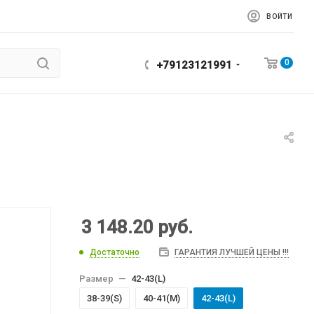
ВОЙТИ
0
+79123121991
3 148.20
руб.
Достаточно
ГАРАНТИЯ ЛУЧШЕЙ ЦЕНЫ !!!
Размер
—
42-43(L)
38-39(S)
40-41(M)
42-43(L)