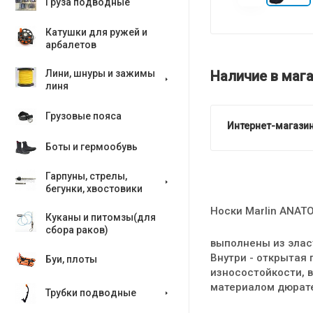
Груза подводные
Катушки для ружей и
арбалетов
Наличие в мага
Лини, шнуры и зажимы
линя
Грузовые пояса
Интернет-магазин
Боты и гермообувь
Гарпуны, стрелы,
бегунки, хвостовики
Носки Marlin ANA
Куканы и питомзы(для
сбора раков)
выполнены из элас
Внутри - открытая 
Буи, плоты
износостойкости, 
материалом дюрат
Трубки подводные