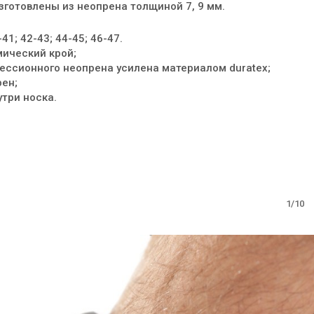
зготовлены из неопрена толщиной 7, 9 мм.
41; 42-43; 44-45; 46-47.
мический крой;
рессионного неопрена усилена материалом duratex;
рен;
утри носка.
1/10