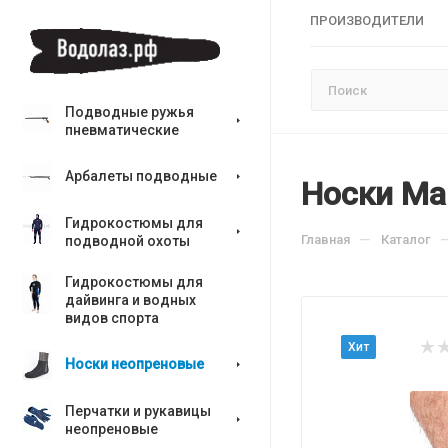
ПРОИЗВОДИТЕЛИ
Подводные ружья
пневматические
Арбалеты подводные
Носки Ma
Гидрокостюмы для
—
Главная
Каталог
подводной охоты
Гидрокостюмы для
дайвинга и водных
видов спорта
Хит
Носки неопреновые
Перчатки и рукавицы
неопреновые