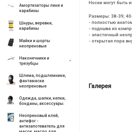
Носки могут быть и
Амортизаторы линя и
карабины
Размеры: 38-39; 40-
- полностью анато
Шнуры, веревки,
- подошва из комп
карабины
- эластичный неоп
- открытая пора вн
Майки и шорты
неопреновые
Наконечники и
трезубцы
Шлема, подшлемники,
фантамаски
Галерея
неопреновые
Одежда, шапки, кепки,
бонданы, аксесcуары.
Неопреновый клей,
антифог -
антизапотеватель для
масок, масло для