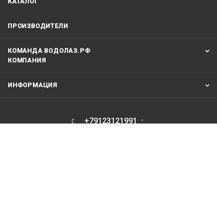
КАТАЛОГ
ПРОИЗВОДИТЕЛИ
КОМАНДА ВОДОЛАЗ.РФ
КОМПАНИЯ
ИНФОРМАЦИЯ
+79123121991
vodolaz@vodolaz.su
Москва Шарикоподшипниковская
дом 7 корпус 2 . Склад - только для
курьеров и транспортных компаний