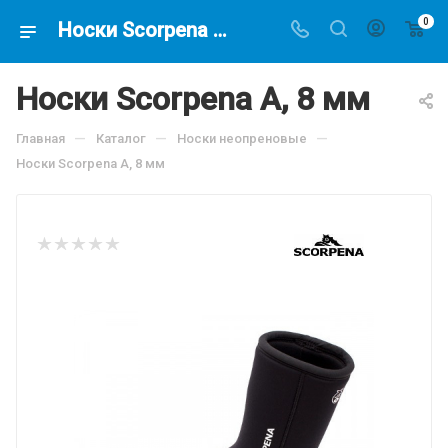
0
Носки Scorpena A, 8 мм, по цене 2065.5 руб, купить в интернет-магазине подводной охоты Водолаз.РФ в Москве. -
Носки Scorpena A, 8 мм
—
—
—
Главная
Каталог
Носки неопреновые
Носки Scorpena A, 8 мм