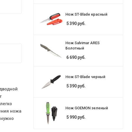
Нож ST-Blade красный
5 390
руб.
Нож Salvimar ARES
Болотный
6 690
руб.
Нож ST-Blade черный
5 390
руб.
одводной
т
легко
Нож GOEMON зеленый
ения ножа
5 990
руб.
о нужно