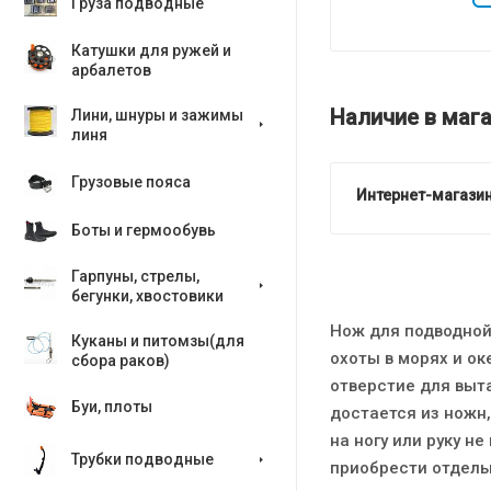
Груза подводные
Катушки для ружей и
арбалетов
Наличие в мага
Лини, шнуры и зажимы
линя
Грузовые пояса
Интернет-магазин
Боты и гермообувь
Гарпуны, стрелы,
бегунки, хвостовики
Нож для подводной 
Куканы и питомзы(для
охоты в морях и ок
сбора раков)
отверстие для выт
Буи, плоты
достается из ножн,
на ногу или руку н
Трубки подводные
приобрести отдель