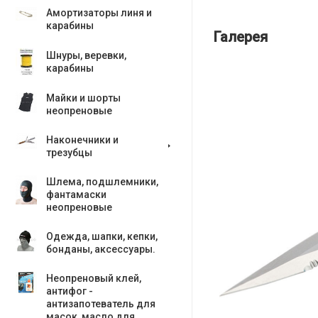
Амортизаторы линя и
карабины
Галерея
Шнуры, веревки,
карабины
Майки и шорты
неопреновые
Наконечники и
трезубцы
Шлема, подшлемники,
фантамаски
неопреновые
Одежда, шапки, кепки,
бонданы, аксесcуары.
Неопреновый клей,
антифог -
антизапотеватель для
масок, масло для