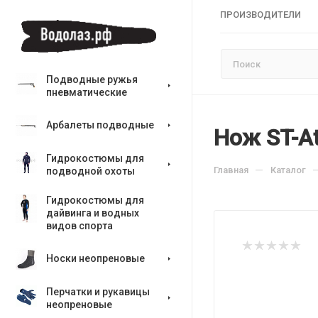
ПРОИЗВОДИТЕЛИ
Подводные ружья
пневматические
Арбалеты подводные
Нож ST-At
Гидрокостюмы для
—
Главная
Каталог
подводной охоты
Гидрокостюмы для
дайвинга и водных
видов спорта
Носки неопреновые
Перчатки и рукавицы
неопреновые