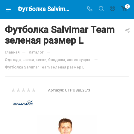
0
Футболка Salvimar Team зеленая размер L, по цене 1530 руб, купить в интернет-магазине подводной охоты Водолаз.РФ в Москве. -
Футболка Salvimar Team
зеленая размер L
—
—
Главная
Каталог
—
Одежда, шапки, кепки, бонданы, аксесcуары.
Футболка Salvimar Team зеленая размер L
Артикул:
UTPUBBL25/3