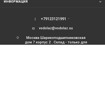
ИНФОРМАЦИЯ
+79123121991
vodolaz@vodolaz.su
Москва Шарикоподшипниковская
дом 7 корпус 2 . Склад - только для
курьеров и транспортных компаний
2026 Водолаз.РФ с 1995 года
ИП Базилевский Юрий Павлович