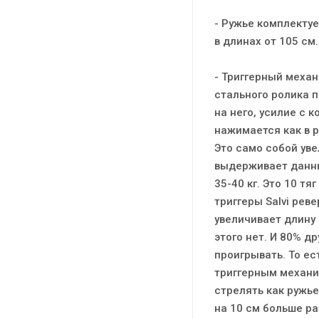
- Ружье комплектуе
в длинах от 105 см.
- Триггерный механ
стального ролика п
на него, усилие с 
нажимается как в 
Это само собой уве
выдерживает данны
35-40 кг. Это 10 тя
триггеры Salvi рев
увеличивает длину 
этого нет. И 80% д
проигрывать. То ес
триггерным механиз
стрелять как ружь
на 10 см больше ра