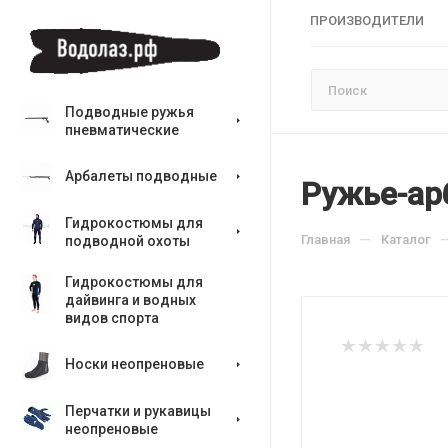
ПРОИЗВОДИТЕЛИ
Подводные ружья
пневматические
Арбалеты подводные
Ружье-ар
Гидрокостюмы для
—
Главная
Каталог
подводной охоты
Гидрокостюмы для
дайвинга и водных
видов спорта
Носки неопреновые
Перчатки и рукавицы
неопреновые