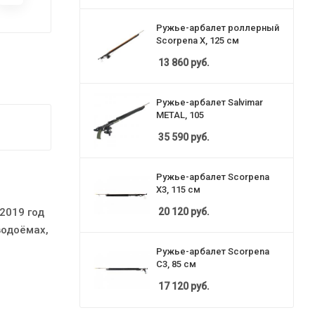
Ружье-арбалет роллерный
Scorpena X, 125 см
13 860
руб.
Ружье-арбалет Salvimar
METAL, 105
35 590
руб.
Ружье-арбалет Scorpena
X3, 115 см
20 120
руб.
2019 год
водоёмах,
Ружье-арбалет Scorpena
C3, 85 см
17 120
руб.