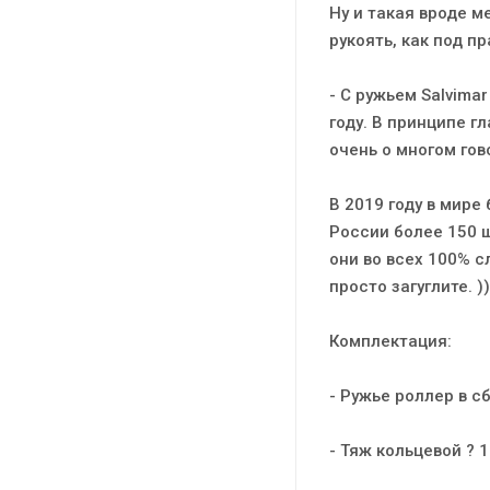
Ну и такая вроде м
рукоять, как под пр
- С ружьем Salvima
году. В принципе г
очень о многом гов
В 2019 году в мире
России более 150 ш
они во всех 100% с
просто загуглите. ))
Комплектация:
- Ружье роллер в сб
- Тяж кольцевой ? 1