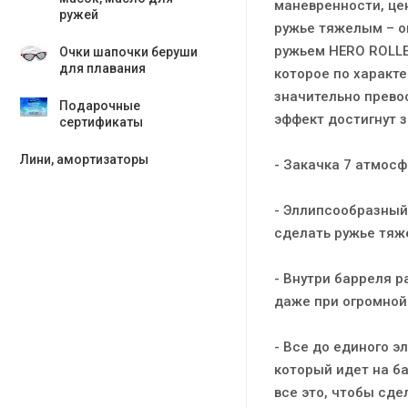
маневренности, цен
ружей
ружье тяжелым – он
ружьем HERO ROLLE
Очки шапочки беруши
для плавания
которое по характ
значительно превос
Подарочные
эффект достигнут з
сертификаты
Лини, амортизаторы
- Закачка 7 атмосф
- Эллипсообразный
сделать ружье тяж
- Внутри барреля 
даже при огромной 
- Все до единого э
который идет на б
все это, чтобы сде