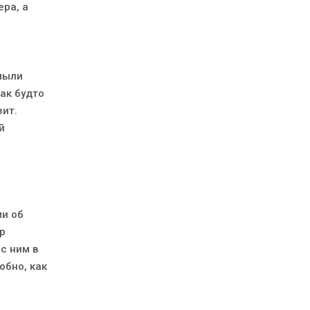
ера, а
мыли
ак будто
зит.
й
ми об
р
с ним в
обно, как