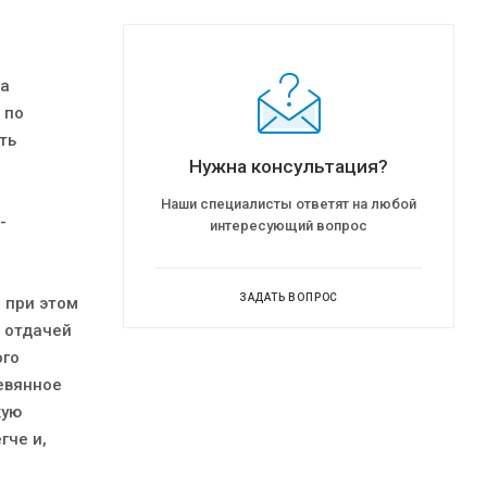
ма
 по
ть
Нужна консультация?
Наши специалисты ответят на любой
-
интересующий вопрос
ЗАДАТЬ ВОПРОС
 при этом
о отдачей
ого
евянное
кую
гче и,