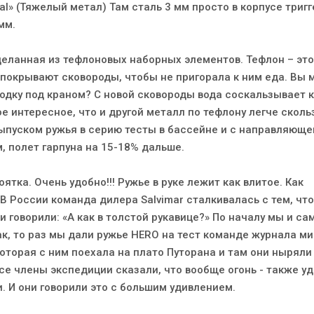
tal» (Тяжелый метал) Там сталь 3 мм просто в корпусе тригг
мм.
еланная из тефлоновых наборных элементов. Тефлон – это
покрывают сковороды, чтобы не пригорала к ним еда. Вы 
одку под краном? С новой сковороды вода соскальзывает к
ое интересное, что и другой металл по тефлону легче сколь
ыпуском ружья в серию тесты в бассейне и с направляюще
, полет гарпуна на 15-18% дальше.
ятка. Очень удобно!!! Ружье в руке лежит как влитое. Как
В России команда дилера Salvimar сталкивалась с тем, что
 говорили: «А как в толстой рукавице?» По началу мы и са
к, то раз мы дали ружье HERO на тест команде журнала ми
оторая с ним поехала на плато Путорана и там они ныряли 
все члены экспедиции сказали, что вообще огонь - также уд
и. И они говорили это с большим удивлением.