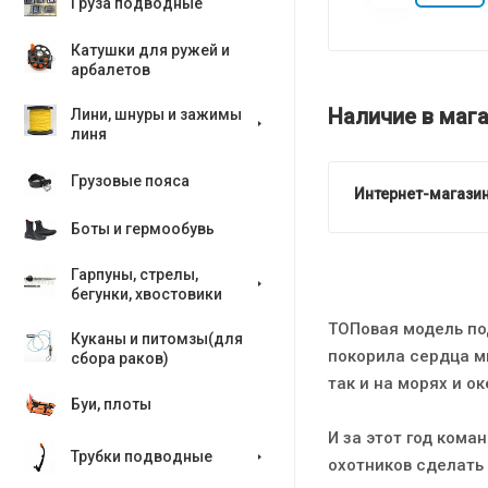
Груза подводные
Катушки для ружей и
арбалетов
Наличие в мага
Лини, шнуры и зажимы
линя
Грузовые пояса
Интернет-магазин
Боты и гермообувь
Гарпуны, стрелы,
бегунки, хвостовики
ТОПовая модель под
Куканы и питомзы(для
покорила сердца м
сбора раков)
так и на морях и ок
Буи, плоты
И за этот год кома
Трубки подводные
охотников сделать