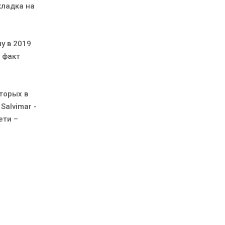
кладка на
у в 2019
 факт
оторых в
Salvimar -
ети –