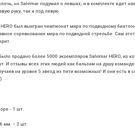
елочь, но Salvimar подумал о левшах, и в комплекте идет на
авую руку, так и под левую.
r HERO был выигран чемпионат мира по подводному биатлон
лавное соревнование мира по подводной стрельбе. Сам этот
орит.
 было продано более 5000 экземпляров Salvimar HERO, из к
т. И отзывы всех этих людей как бальзам на душу команде 
лучаев на уровне 5 звезд из пяти возможных! И они есть в с
)
оре - 1 шт.
6 мм. – 2 шт.