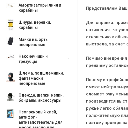
Амортизаторы линя и
Представляем Ваше
карабины
Для справки: прим
Шнуры, веревки,
карабины
натяжения тяг уве
отношению к обычн
Майки и шорты
выстрела, за счет
неопреновые
Наконечники и
Помимо внедрения 
трезубцы
прежнему остались
Шлема, подшлемники,
фантамаски
Почему в трофейной
неопреновые
имеют нейтральную 
сломает руку меньш
Одежда, шапки, кепки,
бонданы, аксесcуары.
производится выст
ружье легко сбалан
Неопреновый клей,
положительную плав
антифог -
поэтому проигрыва
антизапотеватель для
масок, масло для