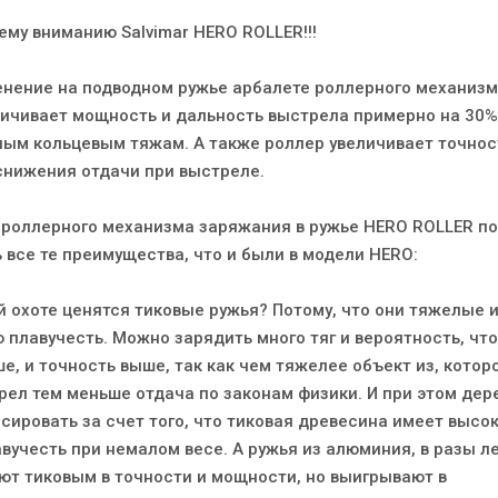
му вниманию Salvimar HERO ROLLER!!!
енение на подводном ружье арбалете роллерного механиз
личивает мощность и дальность выстрела примерно на 30%
ым кольцевым тяжам. А также роллер увеличивает точнос
 снижения отдачи при выстреле.
роллерного механизма заряжания в ружье HERO ROLLER по
 все те преимущества, что и были в модели HERO:
 охоте ценятся тиковые ружья? Потому, что они тяжелые и
плавучесть. Можно зарядить много тяг и вероятность, чт
е, и точность выше, так как чем тяжелее объект из, котор
рел тем меньше отдача по законам физики. И при этом дер
сировать за счет того, что тиковая древесина имеет высо
учесть при немалом весе. А ружья из алюминия, в разы ле
ют тиковым в точности и мощности, но выигрывают в