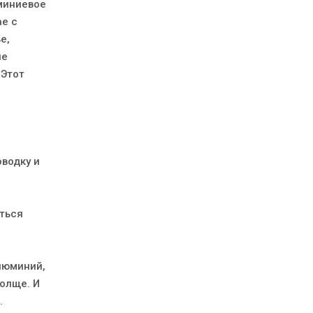
юминиевое
ае с
е,
не
 Этот
водку и
ться
люминий,
олще. И
.