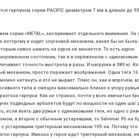
тся гарпуном серии PACIFIC диаметром 7 мм в длинах до 95
изм серии «METAL», заслуживает отдельного внимания. За 
о которому и ходит спусковой механизм, какая бы не была 
которым нужно нажать на курок не меняется. То есть курок
разряженном состоянии, так и в заряженном с одинаковым
личивает точность выстрела в разы. И нагрузка в 380 кг. К
й механизм, просто поражает воображения. Одна тяга 16
г можно натянуть и его не вырвет. Плюс он, как и впрочем, в
ерсивного типа и смещен максимально близко к упору ружья
разгона гарпуна. Как не странно, почти у всех именитых б
ругих подводных арбалетов будут по мощности на один шаг
ть, если взять два ружья с одинаковыми тяги, но одно с р
мом, а второе с обычным устаревшим, то Salvimar 95-ка б
е с устаревшим триггерным механизмом 105-ка. Потому что
згон гарпуна. Именно у героя идет триггерный механизм, н