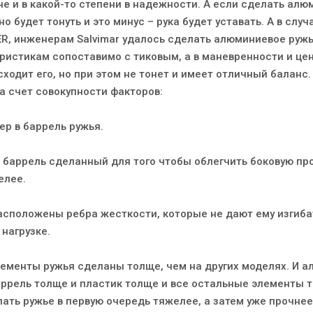
е и в какой-то степени в надежности. А если сделать ал
о будет тонуть и это минус – рука будет уставать. А в случ
R, инженерам Salvimar удалось сделать алюминиевое ружь
еристикам сопоставимо с тиковым, а в маневренности и це
ходит его, но при этом не тонет и имеет отличный баланс.
а счет совокупности факторов:
ер в баррель ружья.
 баррель сделанный для того чтобы облегчить боковую про
елее.
расположены ребра жесткости, которые не дают ему изгиба
нагрузке.
лементы ружья сделаны толще, чем на других моделях. И а
аррель толще и пластик толще и все остальные элементы т
лать ружье в первую очередь тяжелее, а затем уже прочнее