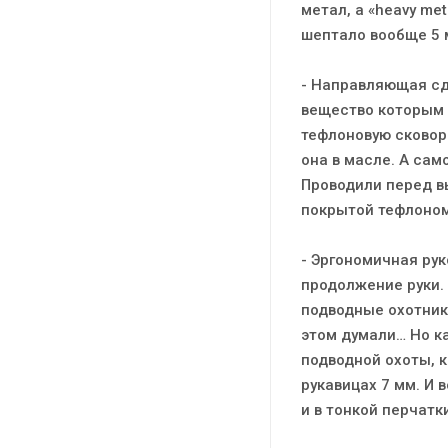
метал, а «heavy me
шептало вообще 5 
- Направляющая сд
вещество которым 
тефлоновую сковор
она в масле. А сам
Проводили перед в
покрытой тефлоном
- Эргономичная руко
продолжение руки. 
подводные охотники
этом думали… Но ка
подводной охоты, к
рукавицах 7 мм. И 
и в тонкой перчатк