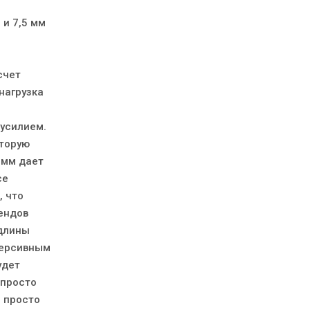
 и 7,5 мм
счет
нагрузка
 усилием.
оторую
 мм дает
се
, что
рендов
 длины
еверсивным
удет
 просто
е просто