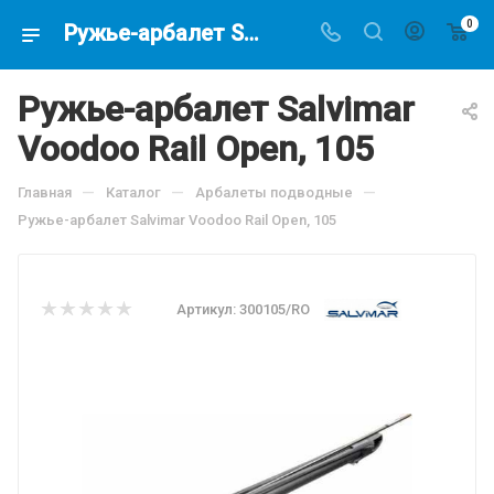
0
Ружье-арбалет Salvimar Voodoo Rail Open, 105, по цене 20490 руб, купить в интернет-магазине подводной охоты Водолаз.РФ в Москве. -
Ружье-арбалет Salvimar
Voodoo Rail Open, 105
—
—
—
Главная
Каталог
Арбалеты подводные
Ружье-арбалет Salvimar Voodoo Rail Open, 105
Артикул:
300105/RO