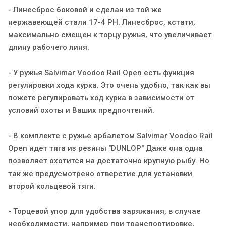
- Линесброс боковой и сделан из той же
нержавеющей стали 17-4 PH. Линесброс, кстати,
максимально смещен к торцу ружья, что увеличивает
длину рабочего линя.
- У ружья Salvimar Voodoo Rail Open есть функция
регулировки хода курка. Это очень удобно, так как вы
пожете регулировать ход курка в зависимости от
условий охоты и Ваших предпочтений.
- В комплекте с ружье арбалетом Salvimar Voodoo Rail
Open идет тяга из резины "DUNLOP" Даже она одна
позволяет охотится на достаточно крупную рыбу. Но
так же предусмотрено отверстие для установки
второй кольцевой тяги.
- Торцевой упор для удобства заряжания, в случае
необходимости, например при транспортировке,