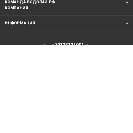
КОМАНДА ВОДОЛАЗ.РФ
КОМПАНИЯ
ИНФОРМАЦИЯ
+79123121991
vodolaz@vodolaz.su
Москва Шарикоподшипниковская
дом 7 корпус 2 . Склад - только для
курьеров и транспортных компаний