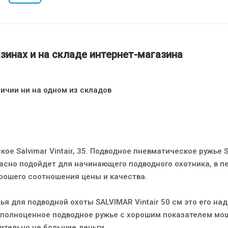
зинах и на складе интернет-магазина
личии ни на одном из складов
ое Salvimar Vintair, 35. Подводное пневматическое ружье
красно подойдет для начинающего подводного охотника, в п
орошего соотношения цены и качества.
я для подводной охоты SALVIMAR Vintair 50 см это его на
 полноценное подводное ружье с хорошим показателем мо
ительно не большие деньги.