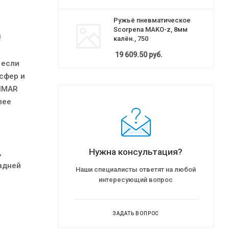
Ружьё пневматическое
Scorpena MAKO-z, 8мм
!
калён., 750
19 609.50
руб.
 если
сфер и
VIMAR
лее
Нужна консультация?
,
адней
Наши специалисты ответят на любой
интересующий вопрос
ЗАДАТЬ ВОПРОС