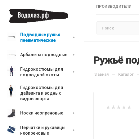
ПРОИЗВОДИТЕЛИ
Подводные ружья
пневматические
Арбалеты подводные
Ружьё под
Гидрокостюмы для
—
Главная
Каталог
подводной охоты
Гидрокостюмы для
дайвинга и водных
видов спорта
Носки неопреновые
Перчатки и рукавицы
неопреновые