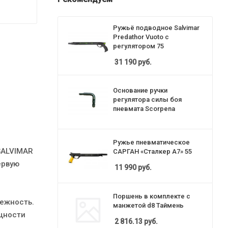
Ружьё подводное Salvimar
Predathor Vuoto с
регулятором 75
31 190
руб.
Основание ручки
регулятора силы боя
пневмата Scorpena
Ружье пневматическое
 SALVIMAR
САРГАН «Сталкер А7» 55
ервую
11 990
руб.
Поршень в комплекте с
дежность.
манжетой d8 Таймень
щности
2 816.13
руб.