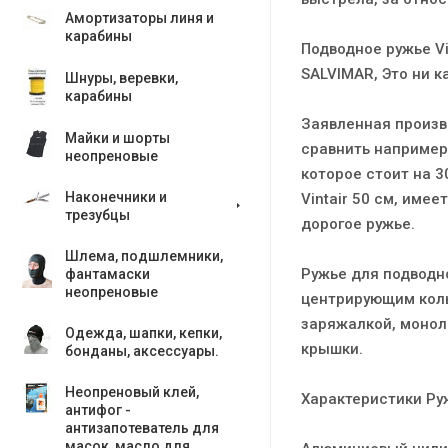
Амортизаторы линя и
карабины
Подводное ружье Vi
SALVIMAR, Это ни 
Шнуры, веревки,
карабины
Заявленная произв
Майки и шорты
сравнить например
неопреновые
которое стоит на 
Наконечники и
Vintair 50 см, име
трезубцы
дорогое ружье.
Шлема, подшлемники,
Ружье для подводно
фантамаски
неопреновые
центрирующим коль
заряжалкой, монол
Одежда, шапки, кепки,
крышки.
бонданы, аксесcуары.
Неопреновый клей,
Характеристики Руж
антифог -
антизапотеватель для
масок, масло для