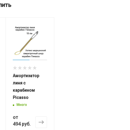
пить
Амортизатор
линя с
карабином
Picasso
Много
от
494 руб.