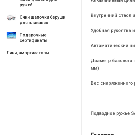
Алюминиевый цили
ружей
Внутренний ствол 
Очки шапочки беруши
для плавания
Удобная рукоятка 
Подарочные
сертификаты
Автоматический н
Лини, амортизаторы
Диаметр базового 
мм)
Вес снаряженного 
Подводное ружье SA