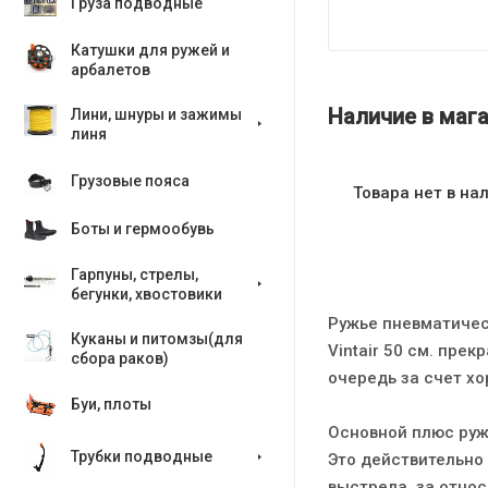
Груза подводные
Катушки для ружей и
арбалетов
Наличие в мага
Лини, шнуры и зажимы
линя
Грузовые пояса
Товара нет в на
Боты и гермообувь
Гарпуны, стрелы,
бегунки, хвостовики
Ружье пневматическ
Куканы и питомзы(для
Vintair 50 см. пре
сбора раков)
очередь за счет х
Буи, плоты
Основной плюс ружь
Трубки подводные
Это действительно
выстрела, за относ