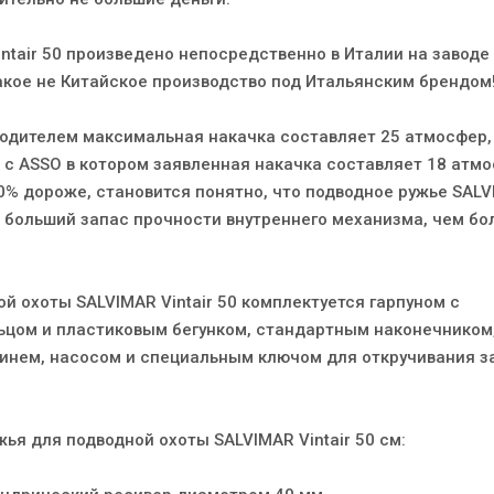
ntair 50 произведено непосредственно в Италии на заводе
какое не Китайское производство под Итальянским брендом
одителем максимальная накачка составляет 25 атмосфер,
 с ASSO в котором заявленная накачка составляет 18 атмо
30% дороже, становится понятно, что подводное ружье SAL
ет больший запас прочности внутреннего механизма, чем бо
й охоты SALVIMAR Vintair 50 комплектуется гарпуном с
цом и пластиковым бегунком, стандартным наконечником
инем, насосом и специальным ключом для откручивания з
ья для подводной охоты SALVIMAR Vintair 50 см: