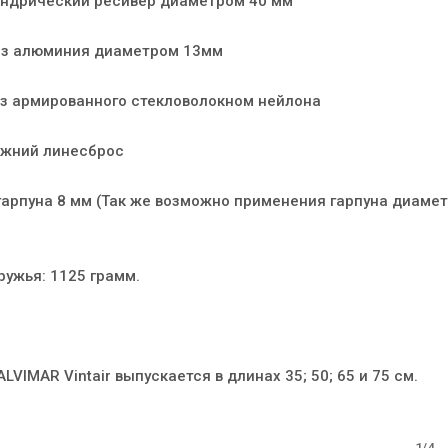
ндрический ресивер диаметром 40 мм
из алюминия диаметром 13мм
из армированного стекловолокном нейлона
ижний линесброс
гарпуна 8 мм (Так же возможно применения гарпуна диаме
ружья: 1125 грамм.
LVIMAR Vintair выпускается в длинах 35; 50; 65 и 75 см.
1/4