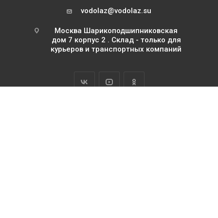
vodolaz@vodolaz.su
Москва Шарикоподшипниковская
дом 7 корпус 2 . Склад - только для
курьеров и транспортных компаний
2026 Водолаз.РФ с 1995 года
ИП Базилевский Юрий Павлович
ОГРНИП 311745111500063