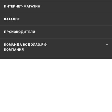
ИНТЕРНЕТ-МАГАЗИН
КАТАЛОГ
ПРОИЗВОДИТЕЛИ
КОМАНДА ВОДОЛАЗ.РФ
КОМПАНИЯ
ИНФОРМАЦИЯ
+79123121991
vodolaz@vodolaz.su
Москва Шарикоподшипниковская
дом 7 корпус 2 . Склад - только для
курьеров и транспортных компаний