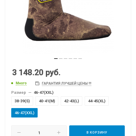
3 148.20
руб.
Много
ГАРАНТИЯ ЛУЧШЕЙ ЦЕНЫ !!!
Размер
—
46-47(XXL)
38-39(S)
40-41(M)
42-43(L)
44-45(XL)
46-47(XXL)
В КОРЗИНУ