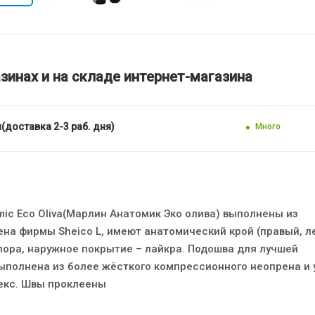
зинах и на складе интернет-магазина
(доставка 2-3 раб. дня)
Много
mic Eco Oliva(Марлин Анатомик Эко олива) выполнены из
ена фирмы Sheico L, имеют анатомический крой (правый, л
пора, наружное покрытие – лайкра. Подошва для лучшей
ыполнена из более жёсткого компрессионного неопрена и 
екс. Швы проклеены