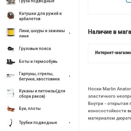
Груза подводные
Катушки для ружей и
арбалетов
Наличие в мага
Лини, шнуры и зажимы
линя
Грузовые пояса
Интернет-магазин
Боты и гермообувь
Гарпуны, стрелы,
бегунки, хвостовики
Носки Marlin Anato
Куканы и питомзы(для
эластичного неопр
сбора раков)
Внутри - открытая 
Буи, плоты
износостойкости в
материалом дюрат
Трубки подводные