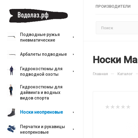
ПРОИЗВОДИТЕЛИ
Подводные ружья
пневматические
Арбалеты подводные
Носки Mar
Гидрокостюмы для
—
Главная
Каталог
подводной охоты
Гидрокостюмы для
дайвинга и водных
видов спорта
Носки неопреновые
Перчатки и рукавицы
неопреновые