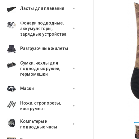
Ласты для плавания
Фонари подводные,
аккумуляторы,
зарядные устройства.
Разгрузочные жилеты
Сумки, чехлы для
подводных ружей,
гермомешки
Маски
Ножи, стропорезы,
инструмент
Компьтеры и
подводные часы