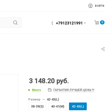
ВОЙТИ
0
+79123121991
3 148.20
руб.
Много
ГАРАНТИЯ ЛУЧШЕЙ ЦЕНЫ !!!
Размер
—
42-43(L)
38-39(S)
40-41(M)
42-43(L)