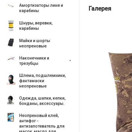
Амортизаторы линя и
Галерея
карабины
Шнуры, веревки,
карабины
Майки и шорты
неопреновые
Наконечники и
трезубцы
Шлема, подшлемники,
фантамаски
неопреновые
Одежда, шапки, кепки,
бонданы, аксесcуары.
Неопреновый клей,
антифог -
антизапотеватель для
масок, масло для