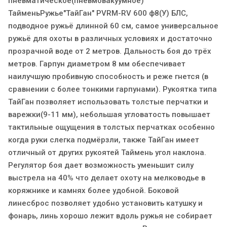
пневматическое(пневмовакуумное)
ТайменьРужье"ТайГан" PVRM-RV 600 ф8(У) БЛС,
подводное ружьё длинной 60 см, самое универсальное
ружьё для охоты в различных условиях и достаточно
прозрачной воде от 2 метров. Дальность боя до трёх
метров. Гарпун диаметром 8 мм обеспечивает
наилучшую пробивную способность и реже гнется (в
сравнении с более тонкими гарпунами). Рукоятка типа
ТайГан позволяет использовать толстые перчатки и
варежки(9-11 мм), небольшая угловатость повышает
тактильные ощущения в толстых перчатках особенно
когда руки слегка подмёрзли, также ТайГан имеет
отличный от других рукоятей Таймень угол наклона.
Регулятор боя дает возможность уменьшит силу
выстрела на 40% что делает охоту на мелководье в
коряжнике и камнях более удобной. Боковой
линесброс позволяет удобно установить катушку и
фонарь, линь хорошо лежит вдоль ружья не собирает