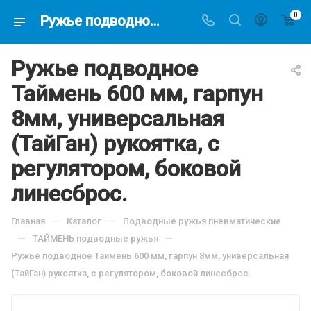
0
Ружье подводное Таймень 600 мм, гарпун 8мм, универсальная (ТайГан) рукоятка, с регулятором, боковой линесброс.. 15909.71 руб(скидка 0%), купить в интернет-магазине подводной охоты Водолаз.РФ в Москве. -
Ружье подводное
Таймень 600 мм, гарпун
8мм, универсальная
(ТайГан) рукоятка, с
регулятором, боковой
линесброс.
—
—
Главная
Каталог
Подводные ружья пневматические
—
—
ТАЙМЕНЬ подводные ружья
Ружье подводное Таймень 600 мм, гарпун 8мм, универсальная
(ТайГан) рукоятка, с регулятором, боковой линесброс.