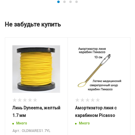
Не забудьте купить
Линь Dyneema, желтый
Амортизатор линя с
1.7 мм
карабином Picasso
Много
Много
Арт.: OLDMARES1.7YL