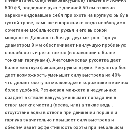
пневматическое(пневмовакуумное) Таймень PVRM-RV
500 ф8, подводное ружьё длинной 50 см отлично
зарекомендовавшее себя при охоте на крупную рыбу в
густой траве, камыше и коряжнике когда необходимо
сочетание мобильности ружья и его высокой
мощности. Дальность боя до двух метров. Гарпун
диаметром 8 мм обеспечивает наилучшую пробивную
способность и реже гнется (в сравнении с более
тонкими гарпунами). Анатомическая рукоятка дает
более жесткую фиксацию ружья в руке. Регулятор боя
дает возможность уменьшит силу выстрела на 40%
что делает охоту на мелководье в коряжнике и камнях
более удобной. Резиновая манжета в надульнике
создает в стволе вакуум, уменьшает попадание в
ствол мелких частиц (песка, ила) а также воды,
отсутствие воды в стволе при движении поршня и
гарпуна значительно повышает силу выстрела и
обеспечивает эффективность охоты при небольшом