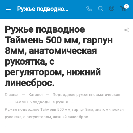
0
Ружье подводное Таймень 500 мм, гарпун 8мм, анатомическая рукоятка, с регулятором, нижний линесброс.. 14737.42 руб(скидка 0%), купить в интернет-магазине подводной охоты Водолаз.РФ в Москве. -
Ружье подводное
Таймень 500 мм, гарпун
8мм, анатомическая
рукоятка, с
регулятором, нижний
линесброс.
—
—
Главная
Каталог
Подводные ружья пневматические
—
—
ТАЙМЕНЬ подводные ружья
Ружье подводное Таймень 500 мм, гарпун 8мм, анатомическая
рукоятка, с регулятором, нижний линесброс.