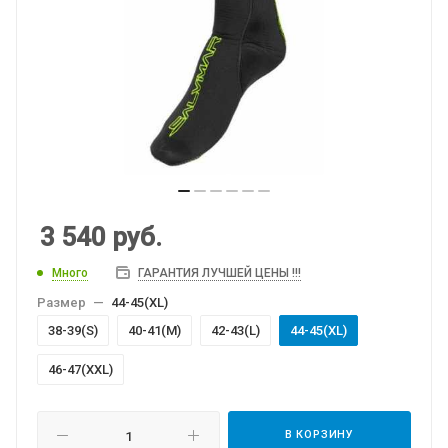
3 540
руб.
Много
ГАРАНТИЯ ЛУЧШЕЙ ЦЕНЫ !!!
Размер
—
44-45(XL)
38-39(S)
40-41(M)
42-43(L)
44-45(XL)
46-47(XXL)
В КОРЗИНУ